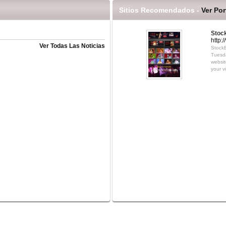
Sitios Recomendados -
Ver Por
Stoc
http:
Ver Todas Las Noticias
StockB
Tuesda
websit
your v