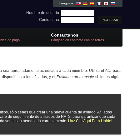
Lenguaje:
Nombre de usuario:
Contraseña:
Contactanos
ibles de pago
Póngase en contacto con nosotros
ta sea apropiadamente acreditada a cada miembro. Utiliza el
Alta
para
disponibles a los afiliados, y el
Envíanos un mensaje
si tienes algún
tios, sólo tienes que crear una nueva cuenta de afiliado. Afiliados
tware de seguimiento de afiliados de NATS, para garantizar que cada
ada venta sea acreditada correctamente.
Haz Clic Aquí Para Unirte!