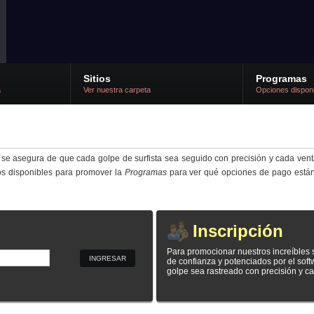
Sitios
Programas
a
Ver nuestra carpeta
Opciones dispon
 se asegura de que cada golpe de surfista sea seguido con precisión y cada ven
ios disponibles para promover la
Programas
para ver qué opciones de pago están 
Inscripción
Para promocionar nuestros increíbles si
de confianza y potenciados por el sof
golpe sea rastreado con precisión y c