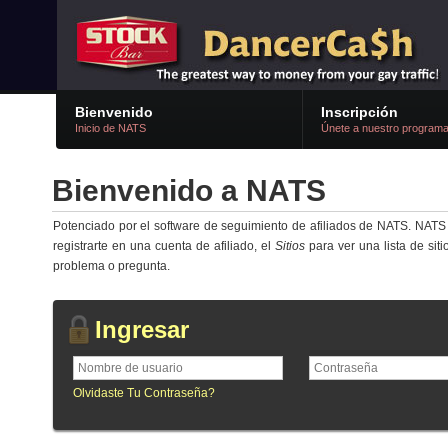
Bienvenido
Inscripción
Inicio de NATS
Únete a nuestro program
Bienvenido a NATS
Potenciado por el software de seguimiento de afiliados de NATS. NATS
registrarte en una cuenta de afiliado, el
Sitios
para ver una lista de sit
problema o pregunta.
Ingresar
Olvidaste Tu Contraseña?