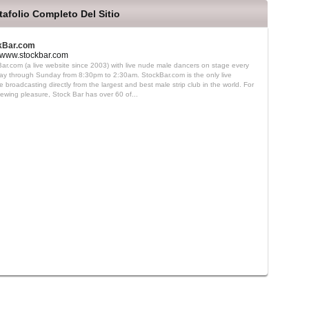
tafolio Completo Del Sitio
kBar.com
//www.stockbar.com
ar.com (a live website since 2003) with live nude male dancers on stage every
y through Sunday from 8:30pm to 2:30am. StockBar.com is the only live
e broadcasting directly from the largest and best male strip club in the world. For
iewing pleasure, Stock Bar has over 60 of...