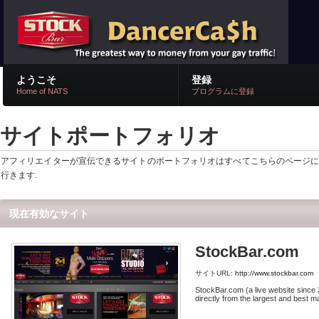
ようこそ
登録
Home of NATS
プログラムに登録
サイトポートフォリオ
アフィリエイターが宣伝できるサイトのポートフォリオはすべてこちらのページに記載
行きます.
現在有効なサイト
StockBar.com
サイトURL:
http://www.stockbar.com
StockBar.com (a live website since
directly from the largest and best m